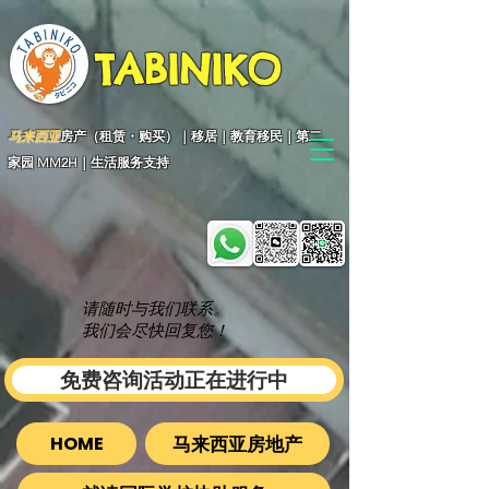
TABINIKO
马来西亚
房产（租赁・购买）｜移居｜教育移民｜第二
家园 MM2H｜生活服务支持
请随时与我们联系。
我们会尽快回复您！
免费咨询活动正在进行中
马来西亚房地产
HOME