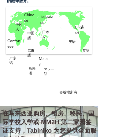
的翻译服务。
Chine
Japane
se
se
中国
Engli
人
​日本
sh
中国
人
語
Canton
英语
ese
​広東
英語
語
广东
Mala
话
y
马来
マレー
语
語
©版權所有
在马来西亚购房、租房、移民、国
际学校入学或 MM2H 第二家园签
证支持，Tabiniko 为您提供全面服