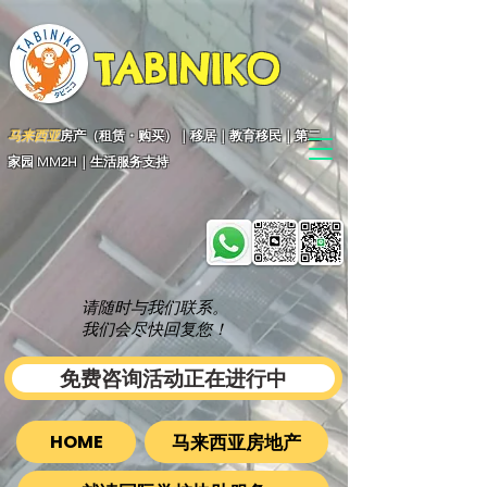
TABINIKO
马来西亚
房产（租赁・购买）｜移居｜教育移民｜第二
家园 MM2H｜生活服务支持
请随时与我们联系。
我们会尽快回复您！
免费咨询活动正在进行中
马来西亚房地产
HOME