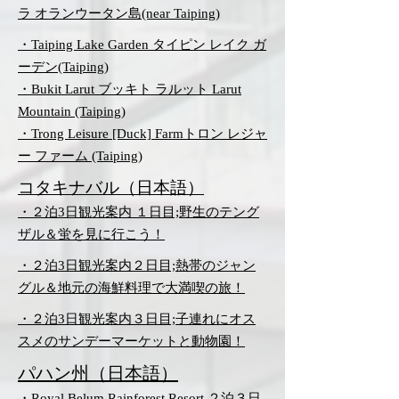
ラ オランウータン島(near Taiping)
・Taiping Lake Garden タイピン レイク ガ
ーデン(Taiping)
・Bukit Larut ブッキト ラルット Larut
Mountain (Taiping)
・Trong Leisure [Duck] Farmトロン レジャ
ー ファーム (Taiping)
​コタキナバル（日本語）
・２泊3日観光案内 １日目;野生のテング
ザル＆蛍を見に行こう！
・２泊3日観光案内２日目;熱帯のジャン
グル＆地元の海鮮料理で大満喫の旅！
・２泊3日観光案内３日目;子連れにオス
スメのサンデーマーケットと動物園！
パハン州（日本語）
・Royal Belum Rainforest Resort ２泊３日