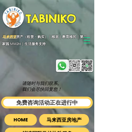
TABINIKO
马来西亚
房产（租赁・购买）｜移居｜教育移民｜第二
家园 MM2H｜生活服务支持
请随时与我们联系。
我们会尽快回复您！
免费咨询活动正在进行中
马来西亚房地产
HOME