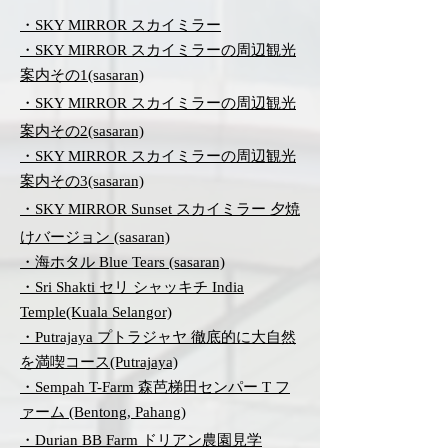
・SKY MIRROR スカイミラー
・SKY MIRROR スカイミラーの周辺観光
案内その1(sasaran)
・SKY MIRROR スカイミラーの周辺観光
案内その2(sasaran)
・SKY MIRROR スカイミラーの周辺観光
案内その3(sasaran)
・SKY MIRROR Sunset スカイミラー 夕焼
けバージョン (sasaran)
・海ホタル Blue Tears (sasaran)
・Sri Shakti セリ シャッキチ India
Temple(Kuala Selangor)
・Putrajaya プトラジャヤ 徹底的に大自然
を満喫コース(Putrajaya)
・Sempah T-Farm 森芭梯田センパー T フ
ァーム (Bentong, Pahang)
・Durian BB Farm ドリアン農園見学