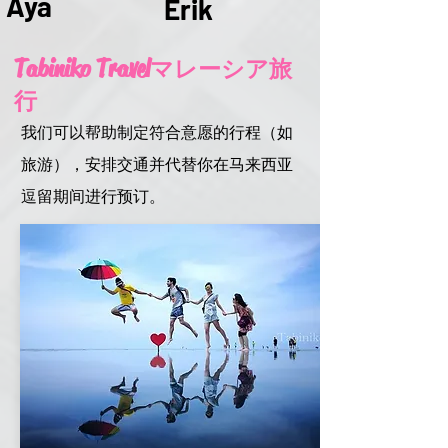
Aya
Erik
Tabiniko
Travel
マレーシア旅
行
我们可以帮助制定符合意愿的行程（如
旅游），安排交通并代替你在马来西亚
逗留期间进行预订。