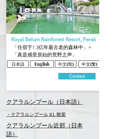
Royal Belum Rainforest Resort, Perak
「住宿于1.3亿年最古老的森林中」+
「真是感受原始的荒野之声」
日本語
中文(简)
中文(繁)
English
Contact
​クアラルンプール（日本語）
・クアラルンプール KL 散策
​クアラルンプール近郊（日本
語）