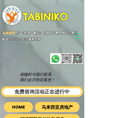
TABINIKO
马来西亚
房产（租赁・购买）｜移居｜教育移民｜第二
家园 MM2H｜生活服务支持
请随时与我们联系。
我们会尽快回复您！
免费咨询活动正在进行中
马来西亚房地产
HOME