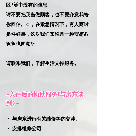
区"🙌中没有的信息。
请不要把我当做顾客，也不要介意我给
你回信。☺️，在紧急情况下，有人商讨
是件好事，这对我们来说是一种安慰💪
爸爸也同意✨。
请联系我们，了解生活支持服务。
~入住后的协助服务(与房东谈
判) ~
・ 与房东进行有关维修等的交涉。
・ 安排维修公司