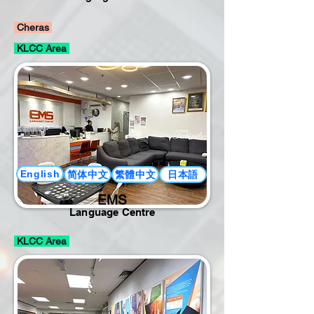
Cheras
KLCC Area
简体中文
繁體中文
日本語
English
EMS
Language Centre
KLCC Area