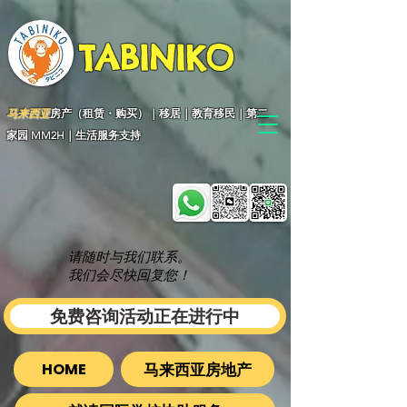
TABINIKO
马来西亚
房产（租赁・购买）｜移居｜教育移民｜第二
家园 MM2H｜生活服务支持
请随时与我们联系。
我们会尽快回复您！
免费咨询活动正在进行中
马来西亚房地产
HOME