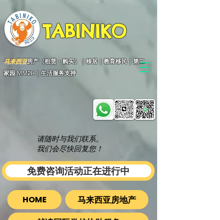
TABINIKO
马来西亚
房产（租赁・购买）｜移居｜教育移民｜第二
家园 MM2H｜生活服务支持
请随时与我们联系。
我们会尽快回复您！
免费咨询活动正在进行中
马来西亚房地产
HOME