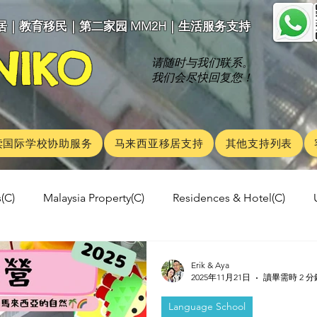
｜教育移民｜第二家园 MM2H｜生活服务支持
NIKO
请随时与我们联系。
我们会尽快回复您！
读国际学校协助服务
马来西亚移居支持
其他支持列表
(C)
Malaysia Property(C)
Residences & Hotel(C)
a's kitchen(C)
Trip(C)
Malaysian food(C)
Shop In
Erik & Aya
2025年11月21日
讀畢需時 2 分
Language School
tional School(C)
University
Malaysia News
Langu