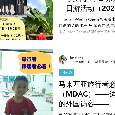
一日游活动（202
Tabiniko Winter Camp
特别的英语课程 🐄 亲近自然与动物，体验独特的马来西亚！ ※
本Winter Camp活动结合
里才能参加！
Erik & Aya
2025年10月31日
讀畢需時 2 分
Trip(C)
马来西亚旅行者
（MDAC）——
的外国访客——
自 2024 年 1 月起，前往