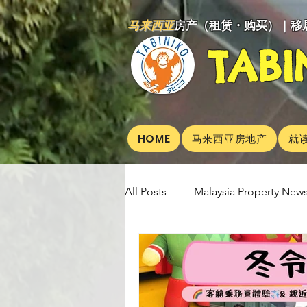
马来西亚
房产（租赁・购买）｜移居
TABI
HOME
马来西亚房地产
就
All Posts
Malaysia Property News
Aunty Aya Blog(C)
Aunty Ay
Event Workshop(C)
Interna