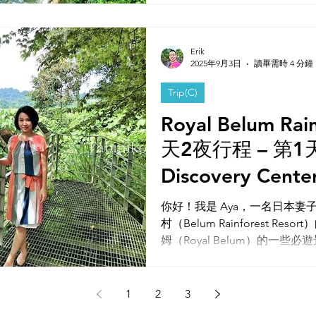
Erik
2025年9月3日
讀畢需時 4 分鐘
Trip(C)
Royal Belum Rain
天2夜行程 – 第
Discovery Ce
Observation 
你好！我是 Aya，一名日本妻
村（Belum Rainforest 
Stingless Be
姆（Royal Belum）的一些必
場）並進行夜間
1
2
3