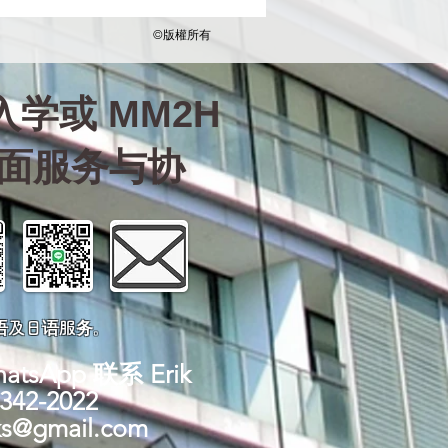
©版權所有
学或 MM2H
全面服务与协
语及日语服务。
sApp 联系 Erik
-342-2022
ks@gmail.com