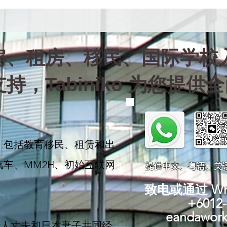
、租房、移民、国际学校入
持，Tabiniko 为您提供
，包括教育移民、租赁和出
车、MM2H、初始互联网
提供中文、粤语、英
致电或通过 What
+6012
eandawor
西亚华人丈夫和日本妻子共同经