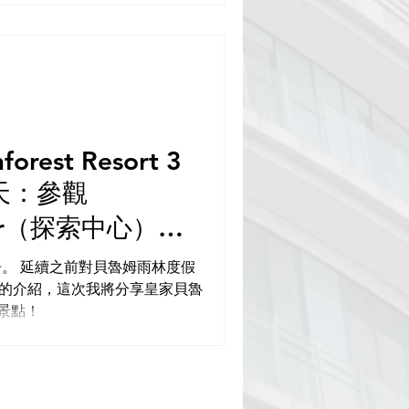
forest Resort 3
1天：參觀
nter（探索中心）、
Tower（觀景塔）、
子。 延續之前對貝魯姆雨林度假
Resort）的介紹，這次我將分享皇家貝魯
e Farm（無刺蜜蜂農
遊景點！
徒步探險。