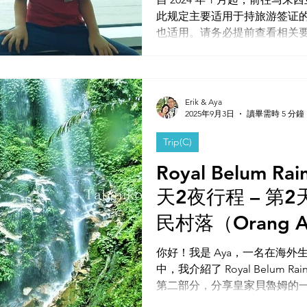
此规定主要适用于持旅游签证
也适用。请务必提前查看相关
Erik & Aya
2025年9月3日
讀畢需時 5 分鐘
Trip(C)
Royal Belum Rain
天2夜行程 – 第
民村落（Orang As
深入隱秘森林徒
你好！我是 Aya，一名在海外生活的日
中，我介紹了 Royal Belum Rai
（Rafflesia）和
第二部分，分享皇家貝魯姆的