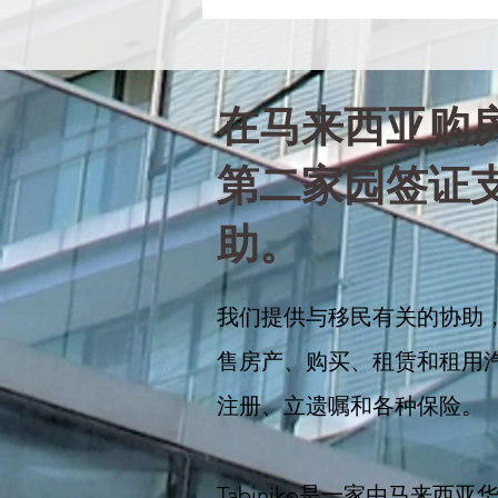
在马来西亚购房
第二家园签证支
助。
我们提供与移民有关的协助
售房产、购买、租赁和租用汽
注册、立遗嘱和各种保险。
Tabiniko是一家由马来