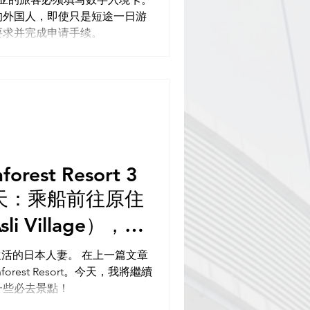
的外国人，即使只是短途一日游
要求并完成申请手续。
forest Resort 3
2天：乘船前往原住
li Village），並
步，尋找大王花
本人妻。 在上一篇文章
nforest Resort。今天，我將繼續
瀑布
一些必去景點！