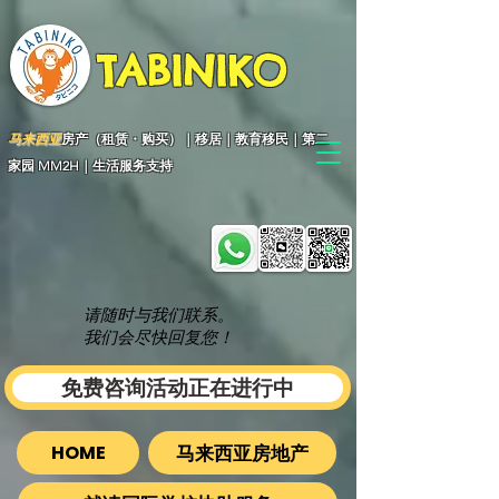
TABINIKO
马来西亚
房产（租赁・购买）｜移居｜教育移民｜第二
家园 MM2H｜生活服务支持
请随时与我们联系。
我们会尽快回复您！
免费咨询活动正在进行中
马来西亚房地产
HOME