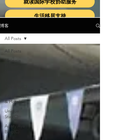
就读国际学校协助服务
生活移居支持
博客
All Posts
All Posts
Malaysia
Property
News(C)
Malaysia
Property(C)
Residences
& Hotel(C)
Unique
Stay(C)
Aunty Aya
Blog(C)