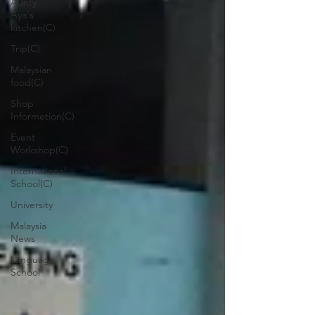
Aunty
Aya's
kitchen(C)
Trip(C)
Malaysian
food(C)
Shop
Informetion(C)
Event
Workshop(C)
International
School(C)
University
Malaysia
News
Language
School