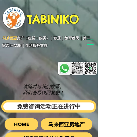
TABINIKO
马来西亚
房产（租赁・购买）｜移居｜教育移民｜第二
家园 MM2H｜生活服务支持
请随时与我们联系。
我们会尽快回复您！
免费咨询活动正在进行中
马来西亚房地产
HOME