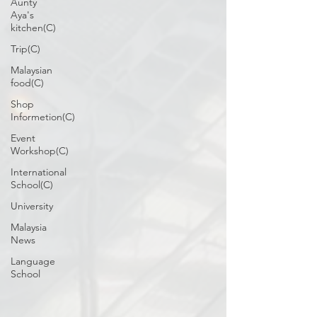
Aunty
Aya's
kitchen(C)
Trip(C)
Malaysian
food(C)
Shop
Informetion(C)
Event
Workshop(C)
International
School(C)
University
Malaysia
News
Language
School