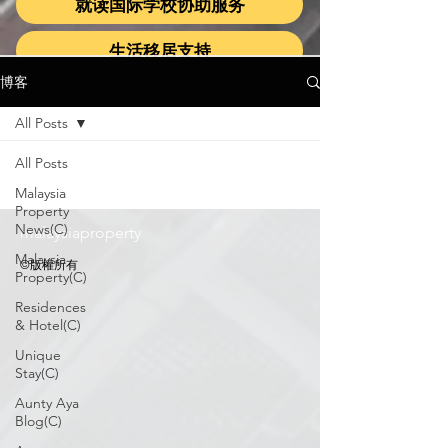
就读国际学校协助服务
生活移居支持
博客
All Posts
All Posts
Malaysia
Property
News(C)
malaysiaproperty
Malaysia
©版權所有
Property(C)
Residences
& Hotel(C)
Unique
Stay(C)
Aunty Aya
Blog(C)