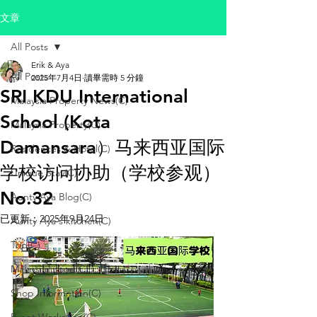
文章
All Posts
Erik & Aya
All Posts
2025年7月4日
讀畢需時 5 分鐘
SRI KDU International
Malaysia Property News(C)
School (Kota
Malaysia Property(C)
Damansara）马来西亚国际
Residences & Hotel(C)
学校访问协助（学校参观）
Unique Stay(C)
No.32
Aunty Aya Blog(C)
已更新：
2025年9月24日
Aunty Aya's kitchen(C)
Trip(C)
Malaysian food(C)
Shop Informetion(C)