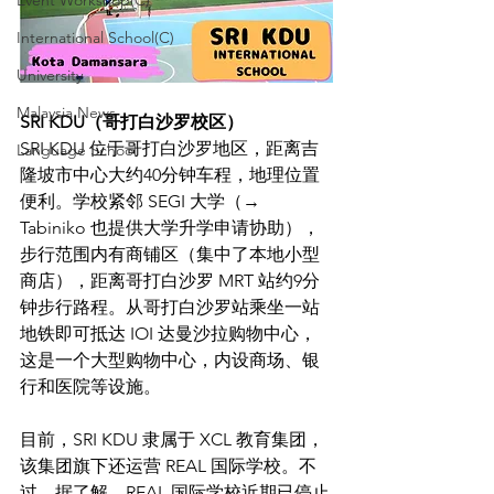
Event Workshop(C)
International School(C)
University
Malaysia News
SRI KDU（哥打白沙罗校区）
SRI KDU 位于哥打白沙罗地区，距离吉
Language School
隆坡市中心大约40分钟车程，地理位置
便利。学校紧邻 SEGI 大学（→ 
Tabiniko 也提供大学升学申请协助），
步行范围内有商铺区（集中了本地小型
商店），距离哥打白沙罗 MRT 站约9分
钟步行路程。从哥打白沙罗站乘坐一站
地铁即可抵达 IOI 达曼沙拉购物中心，
这是一个大型购物中心，内设商场、银
行和医院等设施。
目前，SRI KDU 隶属于 XCL 教育集团，
该集团旗下还运营 REAL 国际学校。不
过，据了解，REAL 国际学校近期已停止