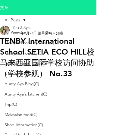
文章
All Posts
Erik & Aya
All Posts
2025年8月27日
讀畢需時 6 分鐘
TENBY International
Malaysia Property News(C)
School SETIA ECO HILL校
Malaysia Property(C)
马来西亚国际学校访问协助
Residences & Hotel(C)
（学校参观） No.33
Unique Stay(C)
Aunty Aya Blog(C)
Aunty Aya's kitchen(C)
Trip(C)
Malaysian food(C)
Shop Informetion(C)