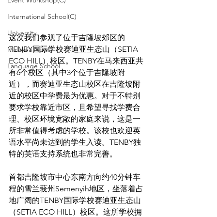
Event Workshop(C)
International School(C)
University
这次我们参观了位于吉隆坡郊区的
TENBY国际学校赛迪亚生态山（SETIA 
Malaysia News
ECO HILL）校区。TENBY在马来西亚共
Language School
有6个校区（其中3个位于吉隆坡附
近），而赛迪亚生态山校区在吉隆坡附
近的校区中学费最为优惠。对于不特别
要求学校靠近市区，且希望寻找学费合
理、校区环境宽敞的家庭来说，这是一
所非常值得考虑的学校。该校也欢迎英
语水平尚未达到的学生入读。TENBY独
特的英语支持系统也非常完善。
首都吉隆坡市中心东南方向约40分钟车
程的雪兰莪州Semenyih地区，坐落着占
地广阔的TENBY国际学校赛迪亚生态山
（SETIA ECO HILL）校区。这所学校拥